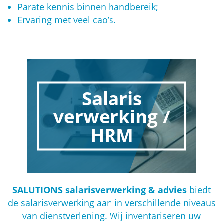
Parate kennis binnen handbereik;
Ervaring met veel cao’s.
Salaris
verwerking /
HRM
SALUTIONS salarisverwerking & advies
biedt
de salarisverwerking aan in verschillende niveaus
van dienstverlening. Wij inventariseren uw