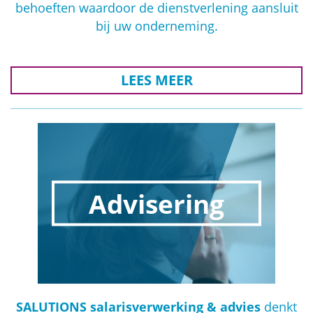
behoeften waardoor de dienstverlening aansluit
bij uw onderneming.
LEES MEER
Advisering
SALUTIONS salarisverwerking & advies
denkt